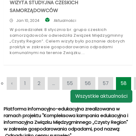
WIZYTA STUDYJNA CZESKICH
SAMORZĄDOWCÓW
Jan 10, 2024
Aktualności
W poniedziałek 8 stycznia br. grupa czeskich
samorządowców odwiedziła Związek Międzygminny
„Czysty Region”. Celem wizyty było poznanie dobrych
praktyk w zakresie gospodarowania odpadami
komunalnymi na terenie Związku.
‹
1
2
...
55
56
57
58
Wszystkie aktualności
Platforma infomacyjno-edukacyjna zrealizowana w
ramach projektu "Kompleksowa kampania edukacyjna i
informacyjna Związku Międzygminnego „Czysty Region"
w zakresie gospodarowania odpadami, pod nazwą:
„Odpady jako cenny surowiec"