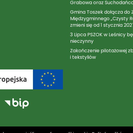
Grabowa oraz Suchodańc
Gmina Toszek dołącza do 
Międzygminnego „Czysty Re
zmieni się od 1 stycznia 202
3 Lipca PSZOK w Leśnicy bę
nieczynny
Zakończenie pilotażowej zb
i tekstyliów
tynu