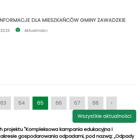
INFORMACJE DLA MIESZKAŃCÓW GMINY ZAWADZKIE
 2023
Aktualności
63
64
65
66
67
68
›
Wszystkie aktualności
h projektu "Kompleksowa kampania edukacyjna i
 zakresie gospodarowania odpadami, pod nazwą: „Odpady