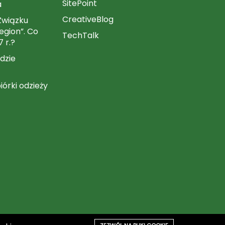
SitePoint
a
CreativeBlog
Związku
gion”. Co
TechTalk
7 r.?
dzie
iórki odzieży