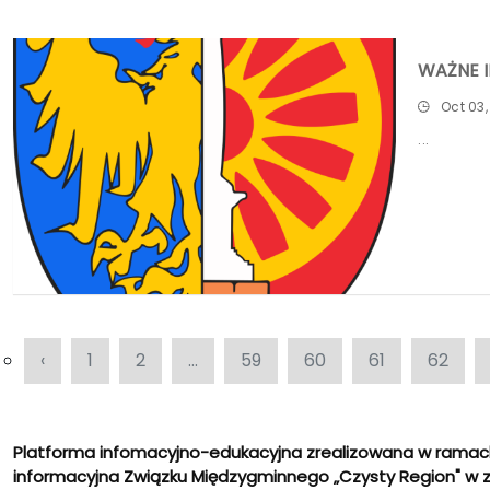
WAŻNE 
Oct 03,
‹
1
2
...
59
60
61
62
Platforma infomacyjno-edukacyjna zrealizowana w ramac
informacyjna Związku Międzygminnego „Czysty Region" w