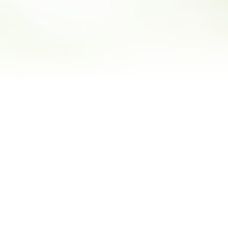
APLIKACJA MOBILNA "CZYSTY REGION"