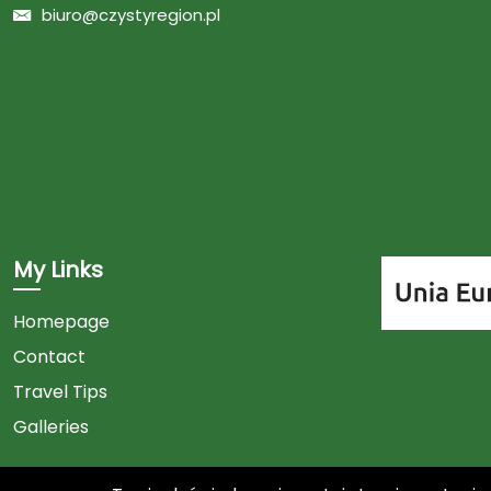
biuro@czystyregion.pl
My Links
Homepage
Contact
Link
Travel Tips
do
Galleries
biule