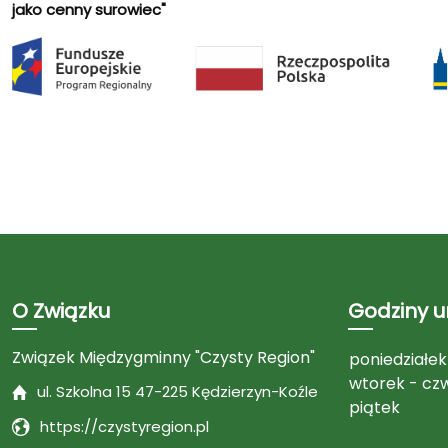
jako cenny surowiec"
O Związku
Godziny 
Związek Międzygminny "Czysty Region"
poniedziałek
wtorek - cz
ul. Szkolna 15 47-225 Kędzierzyn-Koźle
piątek
https://czystyregion.pl