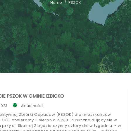
Home
PSZOK
E PSZOK W GMINIE IZBICKO
 2023
Aktualności
lektywnej Zbiórki Odpadów (PSZOK) dla mieszkańców
ICKO otwieramy 11 sierpnia 2023r. Punkt znajdujący się w
przy ul. Skalnej 2 będzie czynny cztery dni w tygodniu: - w