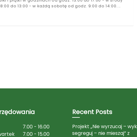
łki i piątki w godzinach od godz. 13:00 do 17:00 - w środy
8:00 do 13:00 - w każdą sobotę od godz. 9:00 do 14:00.
urzędowania
Recent Posts
Projekt „Nie wyrzucaj – wyk
7.00 - 16.00
segreguj – nie mieszaj” z
wartek
7.00 - 15.00