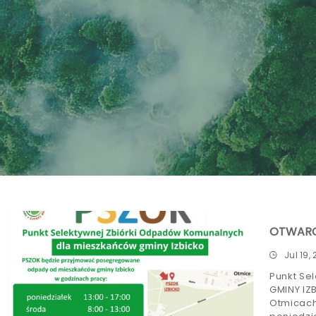
OTWARCI
Jul 19,
Punkt Se
GMINY IZB
Otmicach 