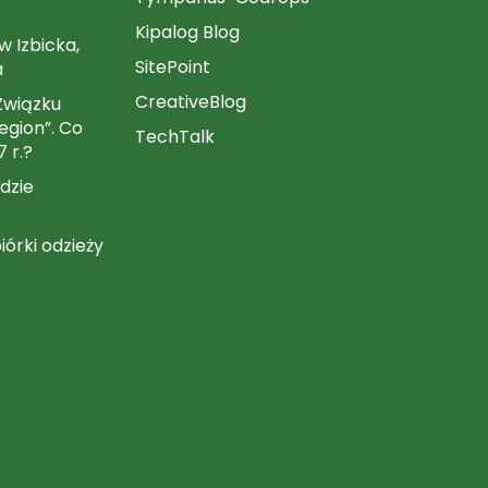
Kipalog Blog
 Izbicka,
SitePoint
a
CreativeBlog
Związku
gion”. Co
TechTalk
7 r.?
dzie
iórki odzieży