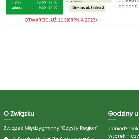
poniedzia
od godz. 
O Związku
Godziny 
Związek Międzygminny "Czysty Region"
poniedziałek
wtorek - cz
ul. Szkolna 15 47-225 Kędzierzyn-Koźle