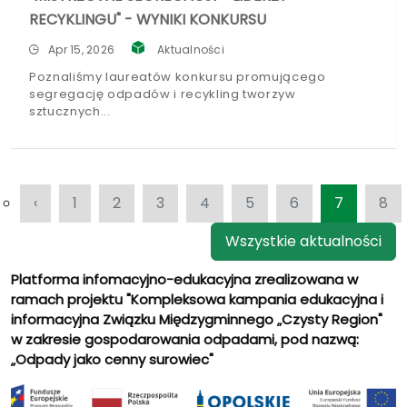
RECYKLINGU" - WYNIKI KONKURSU
Apr 15, 2026
Aktualności
Poznaliśmy laureatów konkursu promującego
segregację odpadów i recykling tworzyw
sztucznych
‹
1
2
3
4
5
6
7
8
Wszystkie aktualności
Platforma infomacyjno-edukacyjna zrealizowana w
ramach projektu "Kompleksowa kampania edukacyjna i
informacyjna Związku Międzygminnego „Czysty Region"
w zakresie gospodarowania odpadami, pod nazwą:
„Odpady jako cenny surowiec"