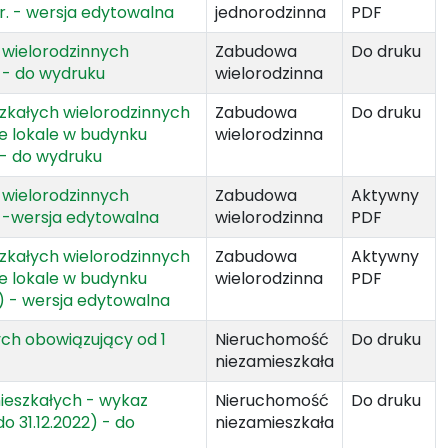
 r. - wersja edytowalna
jednorodzinna
PDF
 wielorodzinnych
Zabudowa
Do druku
. - do wydruku
wielorodzinna
szkałych wielorodzinnych
Zabudowa
Do druku
e lokale w budynku
wielorodzinna
 - do wydruku
 wielorodzinnych
Zabudowa
Aktywny
r. -wersja edytowalna
wielorodzinna
PDF
szkałych wielorodzinnych
Zabudowa
Aktywny
e lokale w budynku
wielorodzinna
PDF
2) - wersja edytowalna
ych obowiązujący od 1
Nieruchomość
Do druku
niezamieszkała
mieszkałych - wykaz
Nieruchomość
Do druku
do 31.12.2022) - do
niezamieszkała