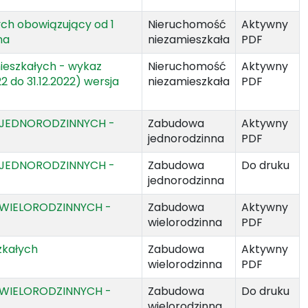
ych obowiązujący od 1
Nieruchomość
Aktywny
na
niezamieszkała
PDF
mieszkałych - wykaz
Nieruchomość
Aktywny
22 do 31.12.2022) wersja
niezamieszkała
PDF
ch JEDNORODZINNYCH -
Zabudowa
Aktywny
jednorodzinna
PDF
ch JEDNORODZINNYCH -
Zabudowa
Do druku
jednorodzinna
ch WIELORODZINNYCH -
Zabudowa
Aktywny
wielorodzinna
PDF
zkałych
Zabudowa
Aktywny
wielorodzinna
PDF
ch WIELORODZINNYCH -
Zabudowa
Do druku
wielorodzinna