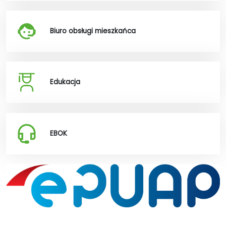
Biuro obsługi mieszkańca
Edukacja
EBOK