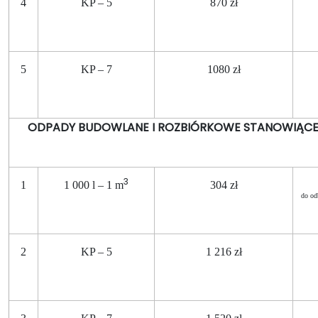
4
KP – 5
870 zł
5
KP – 7
1080 zł
ODPADY BUDOWLANE I ROZBIÓRKOWE STANOWIĄC
3
1
1 000 l – 1 m
304 zł
do od
2
KP – 5
1 216 zł