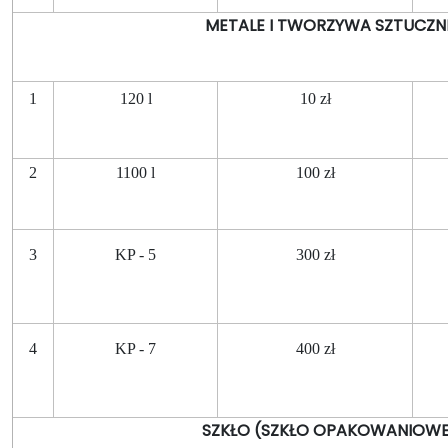
METALE I TWORZYWA SZTUCZN
1
120 l
10 zł
2
1100 l
100 zł
3
KP - 5
300 zł
4
KP - 7
400 zł
SZKŁO (SZKŁO OPAKOWANIOWE