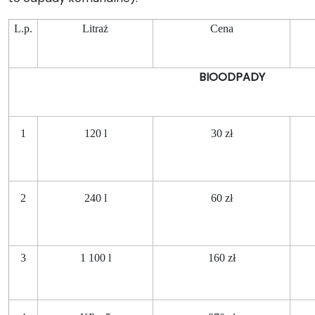
L.p.
Litraż
Cena
BIOODPADY
1
120 l
30 zł
2
240 l
60 zł
3
1 100 l
160 zł