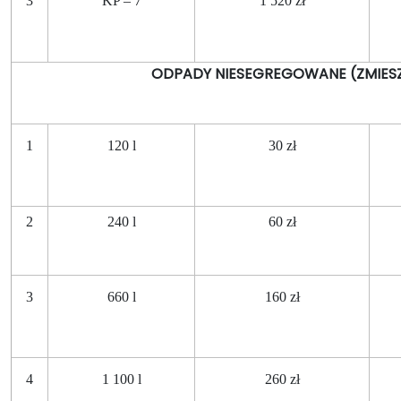
3
KP – 7
1 520 zł
ODPADY NIESEGREGOWANE (ZMIES
1
120 l
30 zł
2
240 l
60 zł
3
660 l
160 zł
4
1 100 l
260 zł