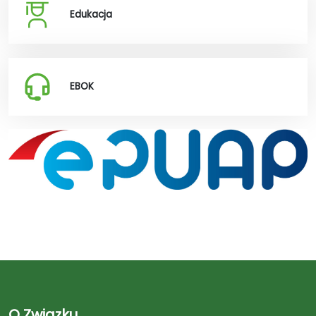
Edukacja
EBOK
O Związku