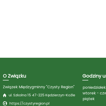
O Związku
Godziny 
Związek Międzygminny "Czysty Region"
poniedziałek
wtorek - cz
ul. Szkolna 15 47-225 Kędzierzyn-Koźle
piątek
https://czystyregion.pl