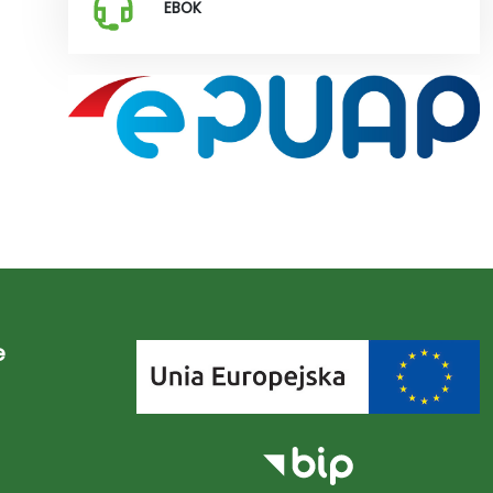
EBOK
e
Link