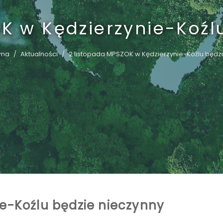
K w Kędzierzynie-Koźl
wna
Aktualności
2 listopada MPSZOK w Kędzierzynie-Koźlu będz
ie-Koźlu będzie nieczynny