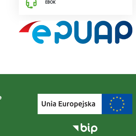
EBOK
e
Link