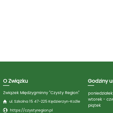
O Związku
Godziny 
Związek Międzygminny "Czysty Region"
poniedziałek
wtorek - cz
ul. Szkolna 15 47-225 Kędzierzyn-Koźle
piątek
https://czystyregion.pl