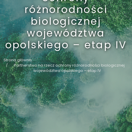
różnorodności
biologicznej
województwa
opolskiego – etap IV
Strona główna
Partnerstwo na rzecz ochrony różnorodności biologicznej
województwa opolskiego – etap IV