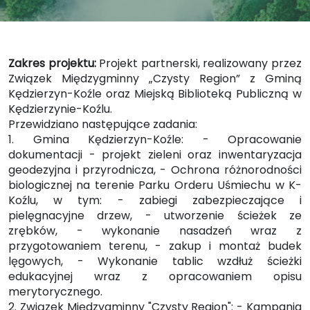
Zakres projektu:
Projekt partnerski, realizowany przez
Związek Międzygminny „Czysty Region” z Gminą
Kędzierzyn-Koźle oraz Miejską Biblioteką Publiczną w
Kędzierzynie-Koźlu.
Przewidziano następujące zadania:
1. Gmina Kędzierzyn-Koźle: - Opracowanie
dokumentacji - projekt zieleni oraz inwentaryzacja
geodezyjna i przyrodnicza, - Ochrona różnorodności
biologicznej na terenie Parku Orderu Uśmiechu w K-
Koźlu, w tym: - zabiegi zabezpieczające i
pielęgnacyjne drzew, - utworzenie ścieżek ze
zrębków, - wykonanie nasadzeń wraz z
przygotowaniem terenu, - zakup i montaż budek
lęgowych, - Wykonanie tablic wzdłuż ścieżki
edukacyjnej wraz z opracowaniem opisu
merytorycznego.
2. Związek Międzygminny "Czysty Region": - Kampania