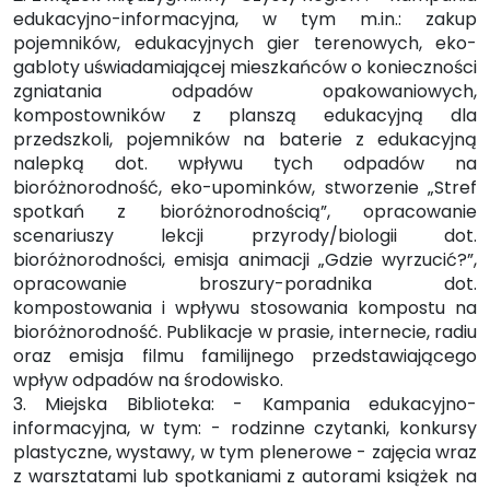
edukacyjno-informacyjna, w tym m.in.: zakup
pojemników, edukacyjnych gier terenowych, eko-
gabloty uświadamiającej mieszkańców o konieczności
zgniatania odpadów opakowaniowych,
kompostowników z planszą edukacyjną dla
przedszkoli, pojemników na baterie z edukacyjną
nalepką dot. wpływu tych odpadów na
bioróżnorodność, eko-upominków, stworzenie „Stref
spotkań z bioróżnorodnością”, opracowanie
scenariuszy lekcji przyrody/biologii dot.
bioróżnorodności, emisja animacji „Gdzie wyrzucić?”,
opracowanie broszury-poradnika dot.
kompostowania i wpływu stosowania kompostu na
bioróżnorodność. Publikacje w prasie, internecie, radiu
oraz emisja filmu familijnego przedstawiającego
wpływ odpadów na środowisko.
3. Miejska Biblioteka: - Kampania edukacyjno-
informacyjna, w tym: - rodzinne czytanki, konkursy
plastyczne, wystawy, w tym plenerowe - zajęcia wraz
z warsztatami lub spotkaniami z autorami książek na