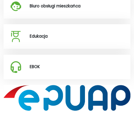
Biuro obsługi mieszkańca
Edukacja
EBOK